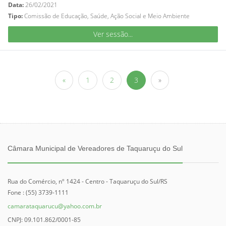
Data:
26/02/2021
Tipo:
Comissão de Educação, Saúde, Ação Social e Meio Ambiente
Ver sessão...
«
1
2
3
»
Câmara Municipal de Vereadores de Taquaruçu do Sul
Rua do Comércio, nº 1424 - Centro - Taquaruçu do Sul/RS
Fone : (55) 3739-1111
camarataquarucu@yahoo.com.br
CNPJ: 09.101.862/0001-85