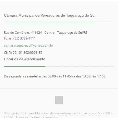
Câmara Municipal de Vereadores de Taquaruçu do Sul
Rua do Comércio, nº 1424 - Centro - Taquaruçu do Sul/RS
Fone : (55) 3739-1111
camarataquarucu@yahoo.com.br
CNPJ: 09.101.862/0001-85
Horários de Atendimento
De segunda a sexta-feira das 08:00h às 11:45h e das 13:00h às 17:00h
© Copyright Câmara Municipal de Vereadores de Taquaruçu do Sul - 2016
/ 2026 . Todos os direitos reservados.